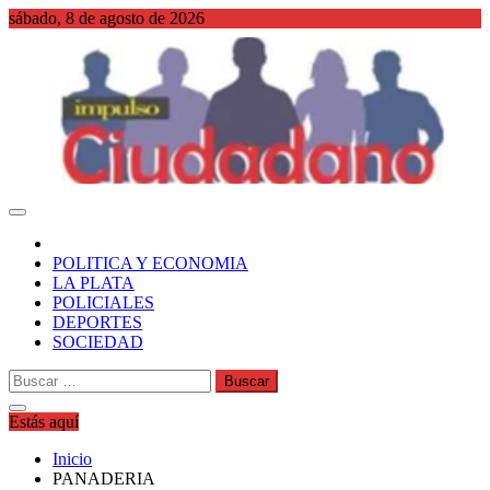
Saltar
sábado, 8 de agosto de 2026
al
contenido
WordPress
POLITICA Y ECONOMIA
LA PLATA
POLICIALES
DEPORTES
SOCIEDAD
Buscar:
Estás aquí
Inicio
PANADERIA