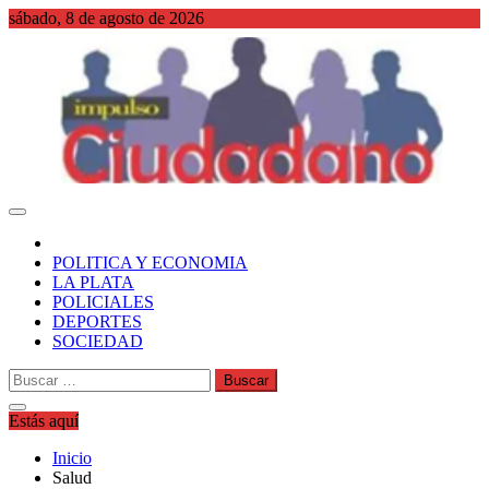
Saltar
sábado, 8 de agosto de 2026
al
contenido
WordPress
POLITICA Y ECONOMIA
LA PLATA
POLICIALES
DEPORTES
SOCIEDAD
Buscar:
Estás aquí
Inicio
Salud