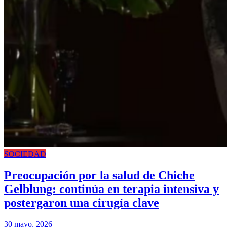
SOCIEDAD
Preocupación por la salud de Chiche
Gelblung: continúa en terapia intensiva y
postergaron una cirugía clave
30 mayo, 2026