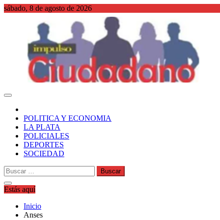
Saltar
sábado, 8 de agosto de 2026
al
contenido
WordPress
POLITICA Y ECONOMIA
LA PLATA
POLICIALES
DEPORTES
SOCIEDAD
Buscar:
Estás aquí
Inicio
Anses