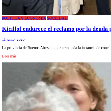
POLITICA Y ECONOMIA
SOCIEDAD
Kicillof endurece el reclamo por la deuda p
11 junio, 2026
La provincia de Buenos Aires dio por terminada la instancia de concil
Leer más