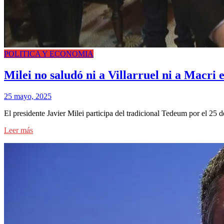
POLITICA Y ECONOMIA
Milei no saludó ni a Villarruel ni a Macri
25 mayo, 2025
El presidente Javier Milei participa del tradicional Tedeum por el 25
Leer más