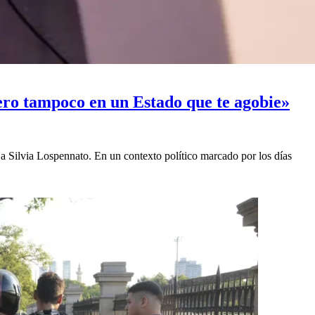
ero tampoco en un Estado que te agobie»
r a Silvia Lospennato. En un contexto político marcado por los días