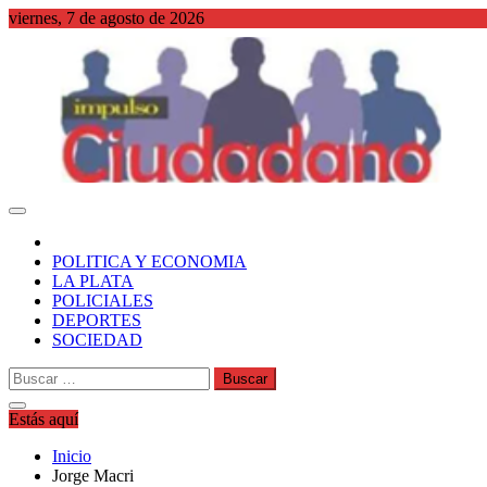
Saltar
viernes, 7 de agosto de 2026
al
contenido
WordPress
POLITICA Y ECONOMIA
LA PLATA
POLICIALES
DEPORTES
SOCIEDAD
Buscar:
Estás aquí
Inicio
Jorge Macri