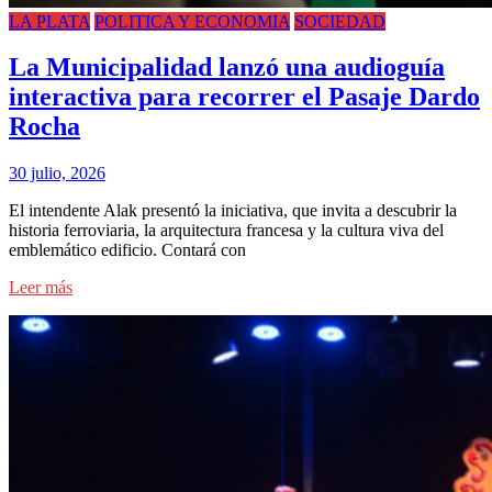
LA PLATA
POLITICA Y ECONOMIA
SOCIEDAD
La Municipalidad lanzó una audioguía
interactiva para recorrer el Pasaje Dardo
Rocha
30 julio, 2026
El intendente Alak presentó la iniciativa, que invita a descubrir la
historia ferroviaria, la arquitectura francesa y la cultura viva del
emblemático edificio. Contará con
Leer más