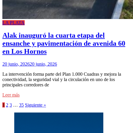
LA PLATA
Alak inauguró la cuarta etapa del
ensanche y pavimentación de avenida 60
en Los Hornos
20 junio, 2026
20 junio, 2026
La intervención forma parte del Plan 1.000 Cuadras y mejora la
conectividad, la seguridad vial y la circulación en uno de los
principales corredores de
Leer más
1
2
3
…
35
Siguiente »