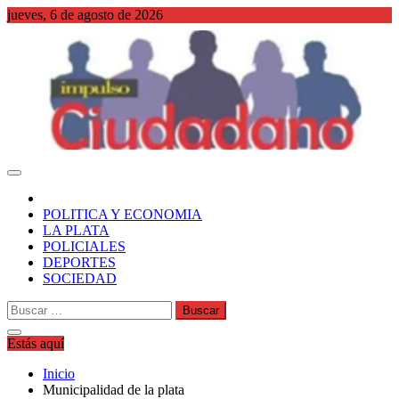
Saltar
jueves, 6 de agosto de 2026
al
contenido
WordPress
POLITICA Y ECONOMIA
LA PLATA
POLICIALES
DEPORTES
SOCIEDAD
Buscar:
Estás aquí
Inicio
Municipalidad de la plata