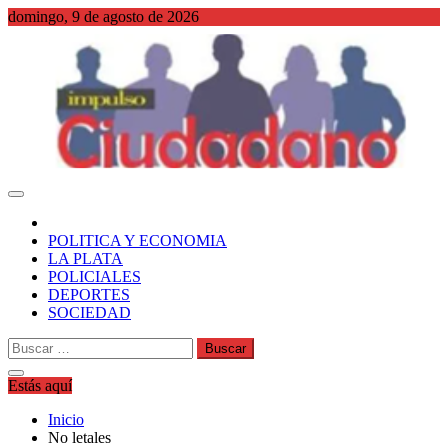
Saltar
domingo, 9 de agosto de 2026
al
contenido
WordPress
POLITICA Y ECONOMIA
LA PLATA
POLICIALES
DEPORTES
SOCIEDAD
Buscar:
Estás aquí
Inicio
No letales