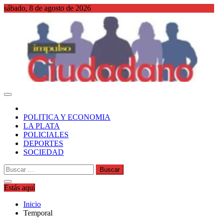
Saltar
sábado, 8 de agosto de 2026
al
contenido
WordPress
POLITICA Y ECONOMIA
LA PLATA
POLICIALES
DEPORTES
SOCIEDAD
Buscar:
Estás aquí
Inicio
Temporal