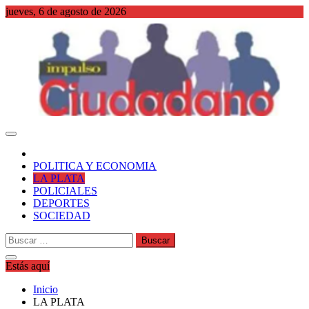
Saltar
jueves, 6 de agosto de 2026
al
contenido
WordPress
POLITICA Y ECONOMIA
LA PLATA
POLICIALES
DEPORTES
SOCIEDAD
Buscar:
Estás aquí
Inicio
LA PLATA