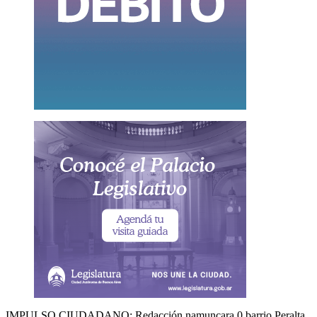
IMPULSO CIUDADANO: Redacción namuncara 0 barrio Peralta