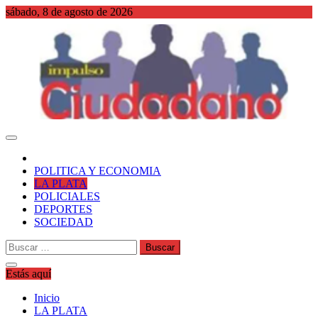
Saltar
sábado, 8 de agosto de 2026
al
contenido
WordPress
POLITICA Y ECONOMIA
LA PLATA
POLICIALES
DEPORTES
SOCIEDAD
Buscar:
Estás aquí
Inicio
LA PLATA