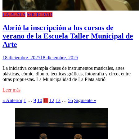
LA PLATA
SOCIEDAD
Abrió la inscripción a los cursos de
verano de la Escuela Taller Municipal de
Arte
18 diciembre, 2025
18 diciembre, 2025
La iniciativa contempla clases de instrumentos musicales, artes
plásticas, cómic, dibujo, técnicas gráficas, fotografía y circo, entre
otras propuestas. La Municipalidad de La Plata abrió
Leer más
« Anterior
1
…
9
10
11
12
13
…
56
Siguiente »