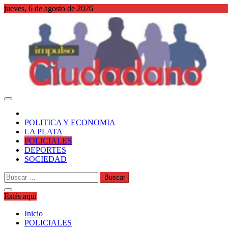
Saltar
jueves, 6 de agosto de 2026
al
contenido
WordPress
POLITICA Y ECONOMIA
LA PLATA
POLICIALES
DEPORTES
SOCIEDAD
Buscar:
Estás aquí
Inicio
POLICIALES