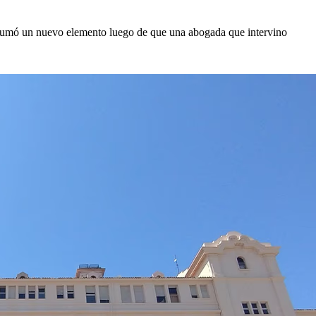
l sumó un nuevo elemento luego de que una abogada que intervino