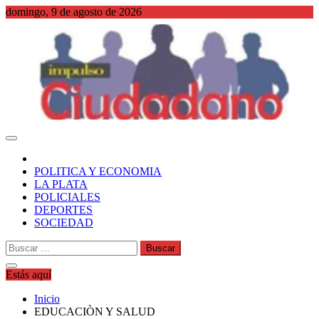
Saltar
domingo, 9 de agosto de 2026
al
contenido
WordPress
POLITICA Y ECONOMIA
LA PLATA
POLICIALES
DEPORTES
SOCIEDAD
Buscar:
Estás aquí
Inicio
EDUCACIÒN Y SALUD