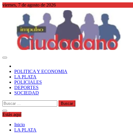
Saltar
viernes, 7 de agosto de 2026
al
contenido
WordPress
POLITICA Y ECONOMIA
LA PLATA
POLICIALES
DEPORTES
SOCIEDAD
Buscar:
Estás aquí
Inicio
LA PLATA