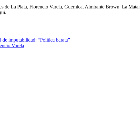
ntes de La Plata, Florencio Varela, Guernica, Almirante Brown, La M
gui.
d de imputabilidad: “Política barata”
rencio Varela