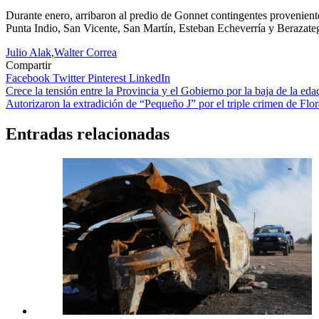
Durante enero, arribaron al predio de Gonnet contingentes provenie
Punta Indio, San Vicente, San Martín, Esteban Echeverría y Berazate
Julio Alak
,
Walter Correa
Compartir
Facebook
Twitter
Pinterest
LinkedIn
Navegación
Crece la tensión entre la Provincia y el Gobierno por la baja de la eda
Autorizaron la extradición de “Pequeño J” por el triple crimen de Flo
de
entradas
Entradas relacionadas