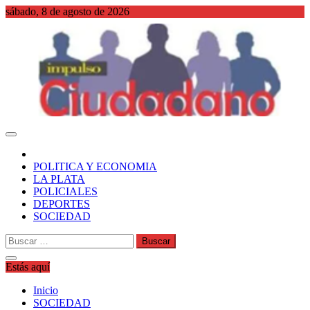
Saltar
sábado, 8 de agosto de 2026
al
contenido
WordPress
POLITICA Y ECONOMIA
LA PLATA
POLICIALES
DEPORTES
SOCIEDAD
Buscar:
Estás aquí
Inicio
SOCIEDAD