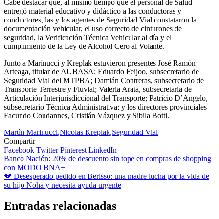
Cabe destacar que, al mismo tiempo que el personal de Salud
entregó material educativo y didáctico a las conductoras y
conductores, las y los agentes de Seguridad Vial constataron la
documentación vehicular, el uso correcto de cinturones de
seguridad, la Verificación Técnica Vehicular al día y el
cumplimiento de la Ley de Alcohol Cero al Volante.
Junto a Marinucci y Kreplak estuvieron presentes José Ramón
Arteaga, titular de AUBASA; Eduardo Feijoo, subsecretario de
Seguridad Vial del MTPBA; Damián Contreras, subsecretario de
Transporte Terrestre y Fluvial; Valeria Arata, subsecretaria de
Articulación Interjurisdiccional del Transporte; Patricio D’Angelo,
subsecretario Técnica Administrativa; y los directores provinciales
Facundo Coudannes, Cristián Vázquez y Sibila Botti.
Martìn Marinucci
,
Nicolas Kreplak
,
Seguridad Vial
Compartir
Facebook
Twitter
Pinterest
LinkedIn
Navegación
Banco Nación: 20% de descuento sin tope en compras de shopping
con MODO BNA+
de
💔 Desesperado pedido en Berisso: una madre lucha por la vida de
entradas
su hijo Noha y necesita ayuda urgente
Entradas relacionadas