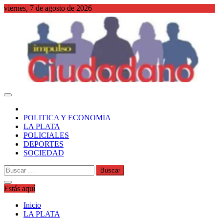
Saltar
viernes, 7 de agosto de 2026
al
contenido
WordPress
POLITICA Y ECONOMIA
LA PLATA
POLICIALES
DEPORTES
SOCIEDAD
Buscar:
Estás aquí
Inicio
LA PLATA