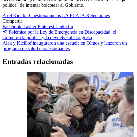
política” de intentar boicotear al Gobierno.
Axel Kicillof
,
Cuestionamietos
,
LA PLATA
,
Retenciones
Compartir
Facebook
Twitter
Pinterest
LinkedIn
Navegación
📢 Polémica por la Ley de Emergencia en Discapacidad: el
Gobierno la pública y la devuelve al Congreso
de
Alak y Kicillof inauguraron una escuela en Olmos y lanzaron un
entradas
programa de salud para estudiantes
Entradas relacionadas