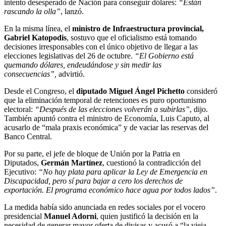
intento desesperado de Nación para conseguir dólares:
“Están
rascando la olla”
, lanzó.
En la misma línea, el
ministro de Infraestructura provincial,
Gabriel Katopodis
, sostuvo que el oficialismo está tomando
decisiones irresponsables con el único objetivo de llegar a las
elecciones legislativas del 26 de octubre.
“El Gobierno está
quemando dólares, endeudándose y sin medir las
consecuencias”,
advirtió.
Desde el Congreso, el
diputado Miguel Ángel Pichetto
consideró
que la eliminación temporal de retenciones es puro oportunismo
electoral:
“Después de las elecciones volverán a subirlas”
, dijo.
También apuntó contra el ministro de Economía, Luis Caputo, al
acusarlo de “mala praxis económica” y de vaciar las reservas del
Banco Central.
Por su parte, el jefe de bloque de Unión por la Patria en
Diputados,
Germán Martínez
, cuestionó la contradicción del
Ejecutivo:
“No hay plata para aplicar la Ley de Emergencia en
Discapacidad, pero sí para bajar a cero los derechos de
exportación. El programa económico hace agua por todos lados”
.
La medida había sido anunciada en redes sociales por el vocero
presidencial
Manuel Adorni
, quien justificó la decisión en la
necesidad de generar mayor oferta de divisas y acusó a “la vieja