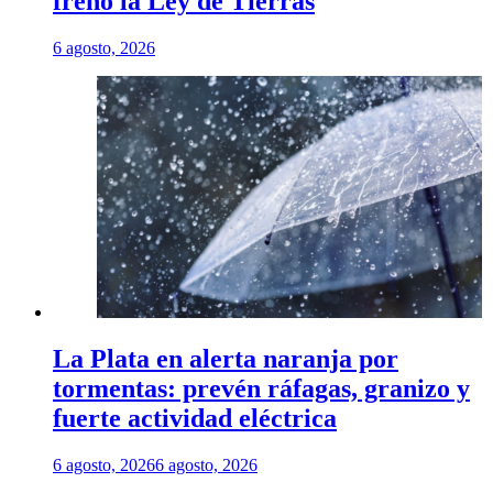
frenó la Ley de Tierras
6 agosto, 2026
La Plata en alerta naranja por
tormentas: prevén ráfagas, granizo y
fuerte actividad eléctrica
6 agosto, 2026
6 agosto, 2026