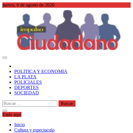
Saltar
jueves, 6 de agosto de 2026
al
contenido
WordPress
POLITICA Y ECONOMIA
LA PLATA
POLICIALES
DEPORTES
SOCIEDAD
Buscar:
Estás aquí
Inicio
Cultura y espectaculo