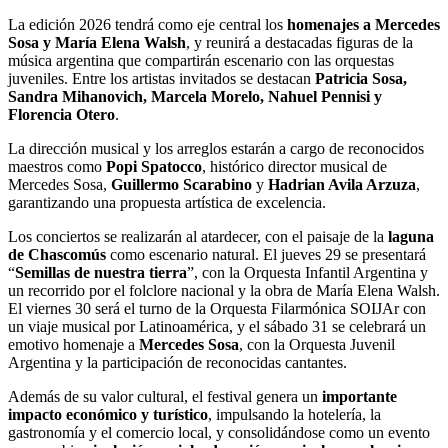
La edición 2026 tendrá como eje central los
homenajes a Mercedes
Sosa y María Elena Walsh
, y reunirá a destacadas figuras de la
música argentina que compartirán escenario con las orquestas
juveniles. Entre los artistas invitados se destacan
Patricia Sosa,
Sandra Mihanovich, Marcela Morelo, Nahuel Pennisi y
Florencia Otero
.
La dirección musical y los arreglos estarán a cargo de reconocidos
maestros como
Popi Spatocco
, histórico director musical de
Mercedes Sosa,
Guillermo Scarabino
y
Hadrian Avila Arzuza
,
garantizando una propuesta artística de excelencia.
Los conciertos se realizarán al atardecer, con el paisaje de la
laguna
de Chascomús
como escenario natural. El jueves 29 se presentará
“
Semillas de nuestra tierra
”, con la Orquesta Infantil Argentina y
un recorrido por el folclore nacional y la obra de María Elena Walsh.
El viernes 30 será el turno de la Orquesta Filarmónica SOIJAr con
un viaje musical por Latinoamérica, y el sábado 31 se celebrará un
emotivo homenaje a
Mercedes Sosa
, con la Orquesta Juvenil
Argentina y la participación de reconocidas cantantes.
Además de su valor cultural, el festival genera un
importante
impacto económico y turístico
, impulsando la hotelería, la
gastronomía y el comercio local, y consolidándose como un evento