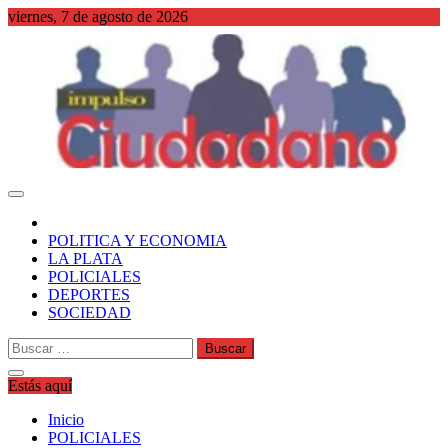
Saltar
viernes, 7 de agosto de 2026
al
contenido
WordPress
POLITICA Y ECONOMIA
LA PLATA
POLICIALES
DEPORTES
SOCIEDAD
Buscar:
Estás aquí
Inicio
POLICIALES