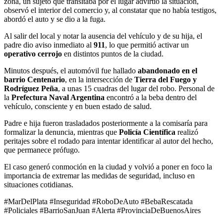
zona, un sujeto que transitaba por el lugar advirtió la situación,
observó el interior del comercio y, al constatar que no había testigos,
abordó el auto y se dio a la fuga.
Al salir del local y notar la ausencia del vehículo y de su hija, el
padre dio aviso inmediato al
911
, lo que permitió activar un
operativo cerrojo
en distintos puntos de la ciudad.
Minutos después, el automóvil fue hallado
abandonado en el
barrio Centenario
, en la intersección de
Tierra del Fuego y
Rodríguez Peña
, a unas 15 cuadras del lugar del robo. Personal de
la
Prefectura Naval Argentina
encontró a la beba dentro del
vehículo, consciente y en buen estado de salud.
Padre e hija fueron trasladados posteriormente a la comisaría para
formalizar la denuncia, mientras que
Policía Científica
realizó
peritajes sobre el rodado para intentar identificar al autor del hecho,
que permanece prófugo.
El caso generó conmoción en la ciudad y volvió a poner en foco la
importancia de extremar las medidas de seguridad, incluso en
situaciones cotidianas.
#MarDelPlata #Inseguridad #RoboDeAuto #BebaRescatada
#Policiales #BarrioSanJuan #Alerta #ProvinciaDeBuenosAires