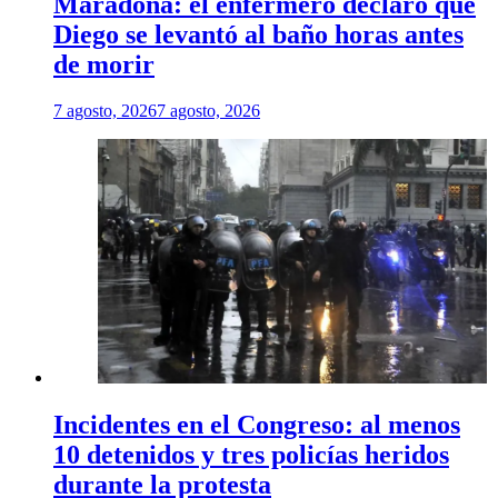
Maradona: el enfermero declaró que
Diego se levantó al baño horas antes
de morir
7 agosto, 2026
7 agosto, 2026
Incidentes en el Congreso: al menos
10 detenidos y tres policías heridos
durante la protesta