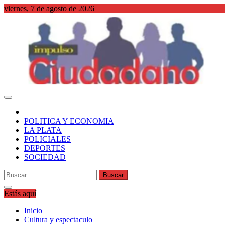
Saltar
viernes, 7 de agosto de 2026
al
contenido
WordPress
POLITICA Y ECONOMIA
LA PLATA
POLICIALES
DEPORTES
SOCIEDAD
Buscar:
Estás aquí
Inicio
Cultura y espectaculo