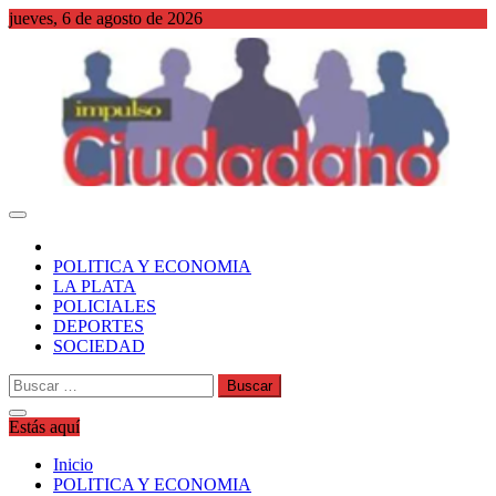
Saltar
jueves, 6 de agosto de 2026
al
contenido
WordPress
POLITICA Y ECONOMIA
LA PLATA
POLICIALES
DEPORTES
SOCIEDAD
Buscar:
Estás aquí
Inicio
POLITICA Y ECONOMIA