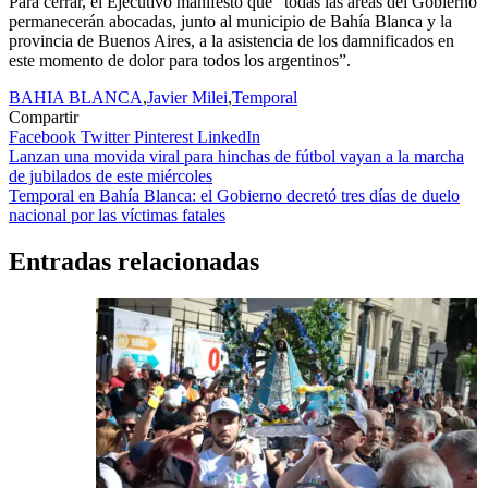
Para cerrar, el Ejecutivo manifestó que “todas las áreas del Gobierno
permanecerán abocadas, junto al municipio de Bahía Blanca y la
provincia de Buenos Aires, a la asistencia de los damnificados en
este momento de dolor para todos los argentinos”.
BAHIA BLANCA
,
Javier Milei
,
Temporal
Compartir
Facebook
Twitter
Pinterest
LinkedIn
Navegación
Lanzan una movida viral para hinchas de fútbol vayan a la marcha
de jubilados de este miércoles
de
Temporal en Bahía Blanca: el Gobierno decretó tres días de duelo
entradas
nacional por las víctimas fatales
Entradas relacionadas