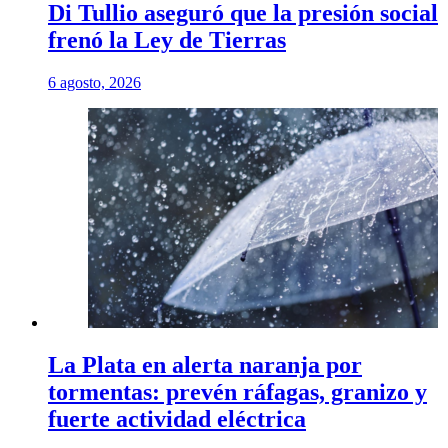
Di Tullio aseguró que la presión social
frenó la Ley de Tierras
6 agosto, 2026
La Plata en alerta naranja por
tormentas: prevén ráfagas, granizo y
fuerte actividad eléctrica