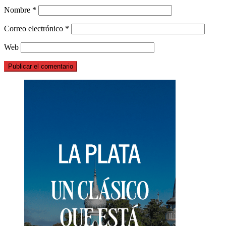
Nombre
*
Correo electrónico
*
Web