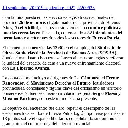
19 septiembre, 2025
19 septiembre, 2025
c2260923
Con la mira puesta en las elecciones legislativas nacionales del
próximo
26 de octubre
, el gobernador de la provincia de Buenos
Aires,
Axel Kicillof
, encabezó este viernes una
cumbre política a
puertas cerradas
en Ensenada, convocando a
82 intendentes del
peronismo
y a referentes de todos los sectores de
Fuerza Patria
.
El encuentro comenzó a las
13:30
en el camping del
Sindicato de
Obras Sanitarias de la Provincia de Buenos Aires (SOSBA)
,
donde el mandatario bonaerense buscó alinear estrategias y reforzar
la unidad del espacio, de cara a un nuevo enfrentamiento electoral
con
La Libertad Avanza
.
La convocatoria incluyó a dirigentes de
La Cámpora
, el
Frente
Renovador
, el
Movimiento Derecho al Futuro
, legisladores
provinciales, concejales y figuras clave del oficialismo en territorio
bonaerense. Si bien se cursaron invitaciones para
Sergio Massa
y
Máximo Kirchner
, solo este último estaría presente.
El objetivo del encuentro fue claro: repetir el desempeño de las
elecciones locales, donde Fuerza Patria logró imponerse por más de
13 puntos sobre el espacio libertario, consolidando su dominio en
gran parte del conurbano y del interior provincial.