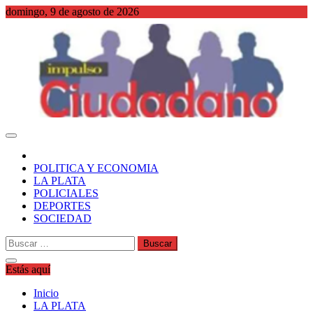
Saltar
domingo, 9 de agosto de 2026
al
contenido
WordPress
POLITICA Y ECONOMIA
LA PLATA
POLICIALES
DEPORTES
SOCIEDAD
Buscar:
Estás aquí
Inicio
LA PLATA