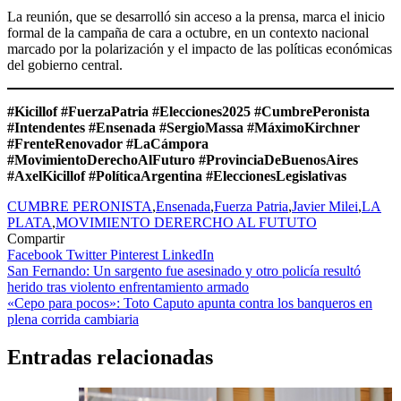
La reunión, que se desarrolló sin acceso a la prensa, marca el inicio
formal de la campaña de cara a octubre, en un contexto nacional
marcado por la polarización y el impacto de las políticas económicas
del gobierno central.
#Kicillof #FuerzaPatria #Elecciones2025 #CumbrePeronista
#Intendentes #Ensenada #SergioMassa #MáximoKirchner
#FrenteRenovador #LaCámpora
#MovimientoDerechoAlFuturo #ProvinciaDeBuenosAires
#AxelKicillof #PolíticaArgentina #EleccionesLegislativas
CUMBRE PERONISTA
,
Ensenada
,
Fuerza Patria
,
Javier Milei
,
LA
PLATA
,
MOVIMIENTO DERERCHO AL FUTUTO
Compartir
Facebook
Twitter
Pinterest
LinkedIn
Navegación
San Fernando: Un sargento fue asesinado y otro policía resultó
herido tras violento enfrentamiento armado
de
«Cepo para pocos»: Toto Caputo apunta contra los banqueros en
entradas
plena corrida cambiaria
Entradas relacionadas