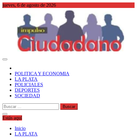
Saltar
jueves, 6 de agosto de 2026
al
contenido
WordPress
POLITICA Y ECONOMIA
LA PLATA
POLICIALES
DEPORTES
SOCIEDAD
Buscar:
Estás aquí
Inicio
LA PLATA