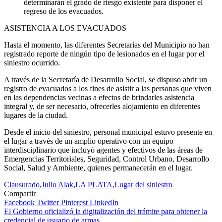
determinarán el grado de riesgo existente para disponer el
regreso de los evacuados.
ASISTENCIA A LOS EVACUADOS
Hasta el momento, las diferentes Secretarías del Municipio no han
registrado reporte de ningún tipo de lesionados en el lugar por el
siniestro ocurrido.
A través de la Secretaría de Desarrollo Social, se dispuso abrir un
registro de evacuados a los fines de asistir a las personas que viven
en las dependencias vecinas a efectos de brindarles asistencia
integral y, de ser necesario, ofrecerles alojamiento en diferentes
lugares de la ciudad.
Desde el inicio del siniestro, personal municipal estuvo presente en
el lugar a través de un amplio operativo con un equipo
interdisciplinario que incluyó agentes y efectivos de las áreas de
Emergencias Territoriales, Seguridad, Control Urbano, Desarrollo
Social, Salud y Ambiente, quienes permanecerán en el lugar.
Clausurado
,
Julio Alak
,
LA PLATA
,
Lugar del siniestro
Compartir
Facebook
Twitter
Pinterest
LinkedIn
Navegación
El Gobierno oficializó la digitalización del trámite para obtener la
credencial de usuario de armas