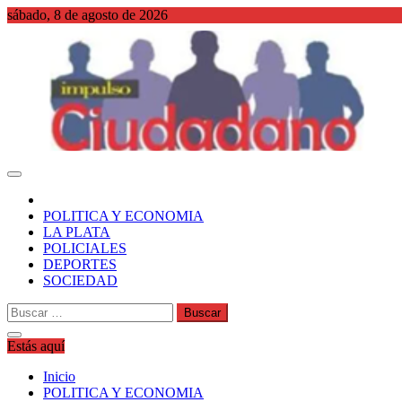
Saltar
sábado, 8 de agosto de 2026
al
contenido
WordPress
POLITICA Y ECONOMIA
LA PLATA
POLICIALES
DEPORTES
SOCIEDAD
Buscar:
Estás aquí
Inicio
POLITICA Y ECONOMIA