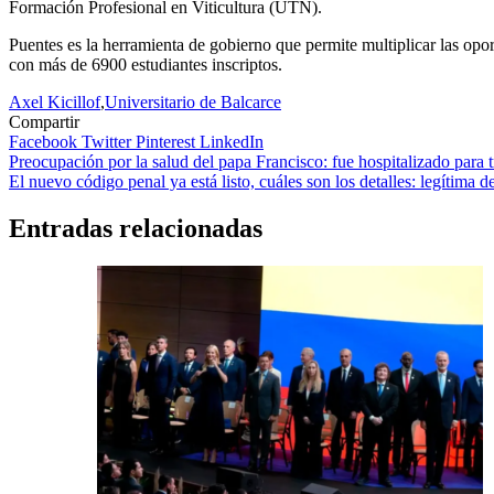
Formación Profesional en Viticultura (UTN).
Puentes es la herramienta de gobierno que permite multiplicar las opo
con más de 6900 estudiantes inscriptos.
Axel Kicillof
,
Universitario de Balcarce
Compartir
Facebook
Twitter
Pinterest
LinkedIn
Navegación
Preocupación por la salud del papa Francisco: fue hospitalizado para t
El nuevo código penal ya está listo, cuáles son los detalles: legítima
de
entradas
Entradas relacionadas