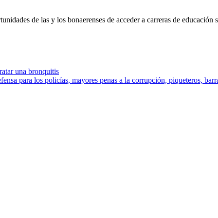
rtunidades de las y los bonaerenses de acceder a carreras de educación 
ratar una bronquitis
 defensa para los policías, mayores penas a la corrupción, piqueteros, ba